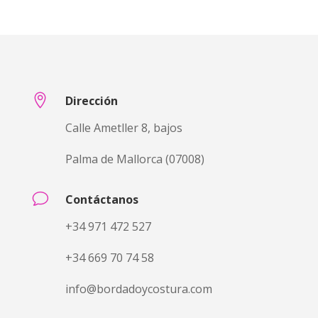
de
precios:
desde
€13,1500
hasta
€15,0000

Dirección
Calle Ametller 8, bajos
Palma de Mallorca (07008)
v
Contáctanos
+34 971 472 527
+34 669 70 74 58
info@bordadoycostura.com