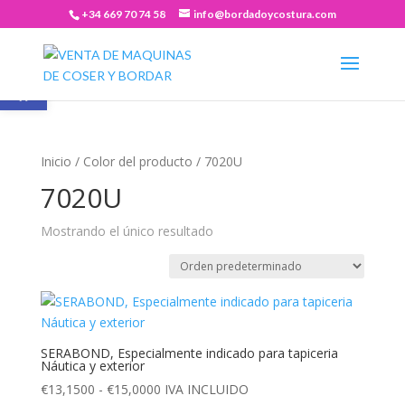
+34 669 70 74 58
info@bordadoycostura.com
Abrir barra de herramientas
Inicio
/ Color del producto / 7020U
7020U
Mostrando el único resultado
SERABOND, Especialmente indicado para tapiceria
Náutica y exterior
Rango
€
13,1500
-
€
15,0000
IVA INCLUIDO