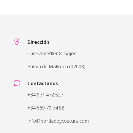
de
precios:
desde
€13,1500
hasta
€15,0000

Dirección
Calle Ametller 8, bajos
Palma de Mallorca (07008)
v
Contáctanos
+34 971 472 527
+34 669 70 74 58
info@bordadoycostura.com