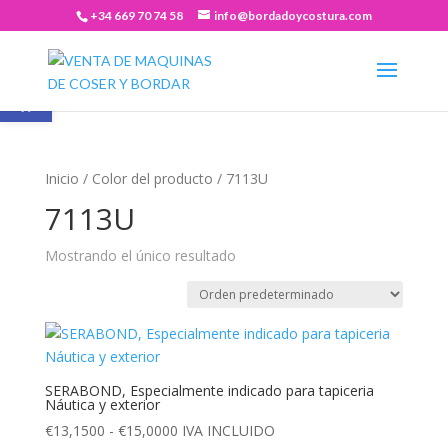
+34 669 70 74 58
info@bordadoycostura.com
Abrir barra de herramientas
Inicio
/ Color del producto / 7113U
7113U
Mostrando el único resultado
SERABOND, Especialmente indicado para tapiceria
Náutica y exterior
Rango
€
13,1500
-
€
15,0000
IVA INCLUIDO