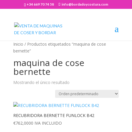
+34 669 70 74 58
info@bordadoycostura.com
Abrir barra de herramientas
Inicio
/ Productos etiquetados “maquina de cose
bernette”
maquina de cose
bernette
Mostrando el único resultado
RECUBRIDORA BERNETTE FUNLOCK B42
€
762,0000
IVA INCLUIDO