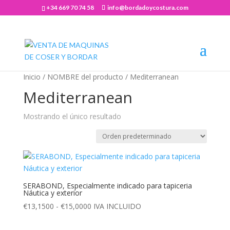
+34 669 70 74 58
info@bordadoycostura.com
Abrir barra de herramientas
Inicio
/ NOMBRE del producto / Mediterranean
Mediterranean
Mostrando el único resultado
SERABOND, Especialmente indicado para tapiceria
Náutica y exterior
Rango
€
13,1500
-
€
15,0000
IVA INCLUIDO
de
precios: