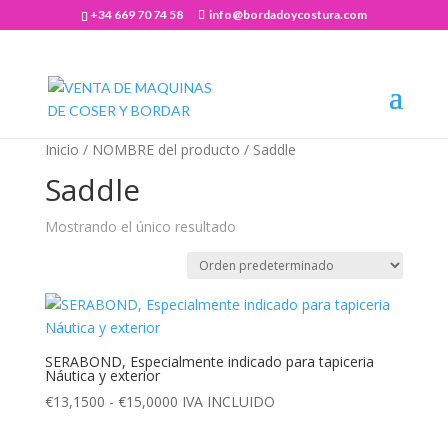
+34 669 70 74 58
info@bordadoycostura.com
Abrir barra de herramientas
Inicio
/ NOMBRE del producto / Saddle
Saddle
Mostrando el único resultado
SERABOND, Especialmente indicado para tapiceria
Náutica y exterior
Rango
€
13,1500
-
€
15,0000
IVA INCLUIDO
de
precios: