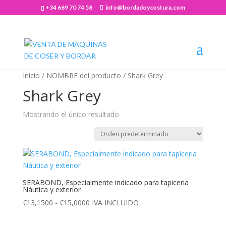
+34 669 70 74 58
info@bordadoycostura.com
Abrir barra de herramientas
Inicio
/ NOMBRE del producto / Shark Grey
Shark Grey
Mostrando el único resultado
SERABOND, Especialmente indicado para tapiceria
Náutica y exterior
Rango
€
13,1500
-
€
15,0000
IVA INCLUIDO
de
precios: