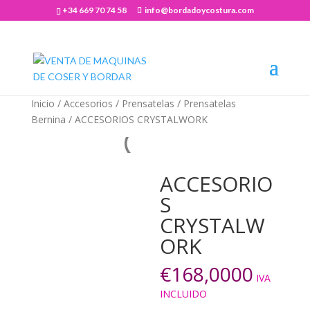
+34 669 70 74 58
info@bordadoycostura.com
Abrir barra de herramientas
Inicio
/
Accesorios
/
Prensatelas
/
Prensatelas
Bernina
/ ACCESORIOS CRYSTALWORK
ACCESORIO
S
CRYSTALW
ORK
€
168,0000
IVA
INCLUIDO