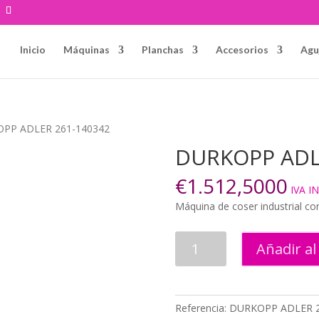
Inicio
Máquinas
Planchas
Accesorios
Agu
OPP ADLER 261-140342
DURKOPP ADL
€
1.512,5000
IVA I
Máquina de coser industrial con
DURKOPP
Añadir al
ADLER
261-
140342
cantidad
Referencia:
DURKOPP ADLER 2