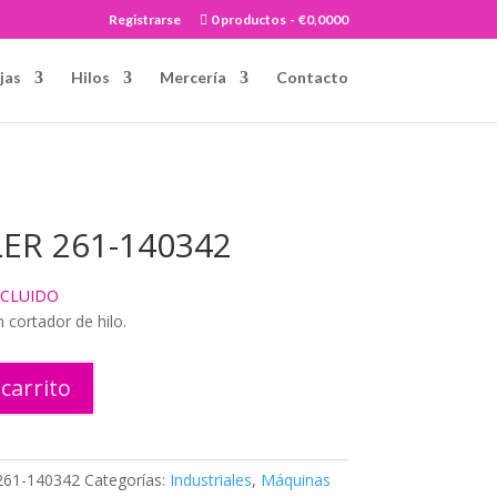
Registrarse
0 productos
€0,0000
jas
Hilos
Mercería
Contacto
ER 261-140342
NCLUIDO
 cortador de hilo.
 carrito
61-140342
Categorías:
Industriales
,
Máquinas