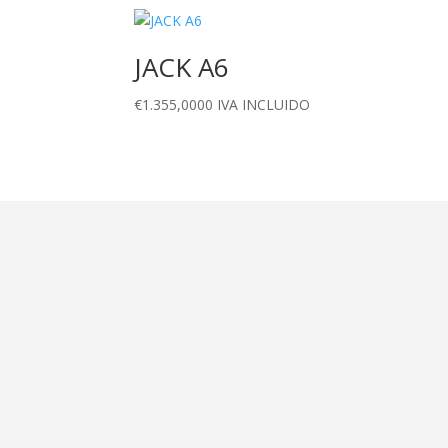
JACK A6
€
1.355,0000
IVA INCLUIDO
Dirección
Calle Ametller 8, bajos
Palma de Mallorca
(07008)