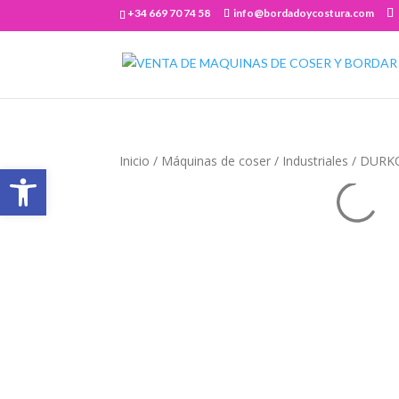
+34 669 70 74 58
info@bordadoycostura.com
Inicio
/
Máquinas de coser
/
Industriales
/ DURK
Abrir barra de herramientas