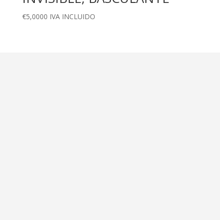
€
5,0000
IVA INCLUIDO
Dirección
Calle Ametller 8, bajos
Palma de Mallorca (07008)
Contáctanos
+34 971 472 527
+34 669 70 74 58