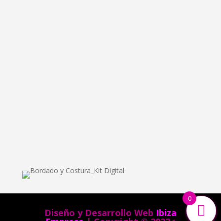
info@bordadoycostura.com
Información
Cláusulas web
Cláusulas Legales
Condiciones de Contratación
Política de Cookies
Política de Privacidad
0
Diseño y Desarrollo Web
Ibiza