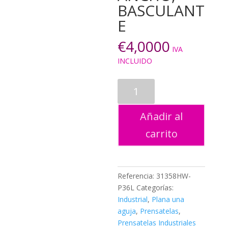
BASCULANT
E
€
4,0000
IVA
INCLUIDO
PRENSATELAS
CREMALLERA
IZQUIERDA,
Añadir al
ANCHO,
BASCULANTE
carrito
cantidad
Referencia:
31358HW-
P36L
Categorías:
Industrial
,
Plana una
aguja
,
Prensatelas
,
Prensatelas Industriales