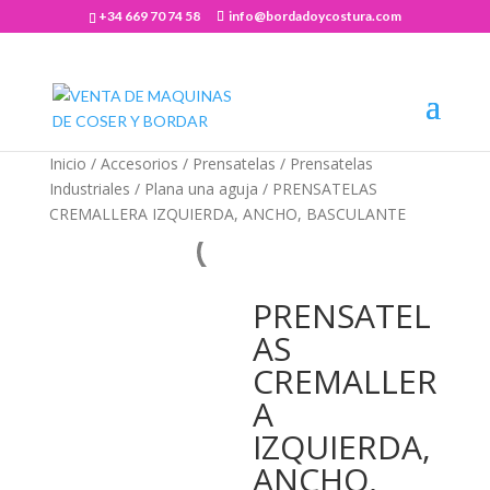
+34 669 70 74 58
info@bordadoycostura.com
Abrir barra de herramientas
Inicio
/
Accesorios
/
Prensatelas
/
Prensatelas
Industriales
/
Plana una aguja
/ PRENSATELAS
CREMALLERA IZQUIERDA, ANCHO, BASCULANTE
PRENSATEL
AS
CREMALLER
A
IZQUIERDA,
ANCHO,