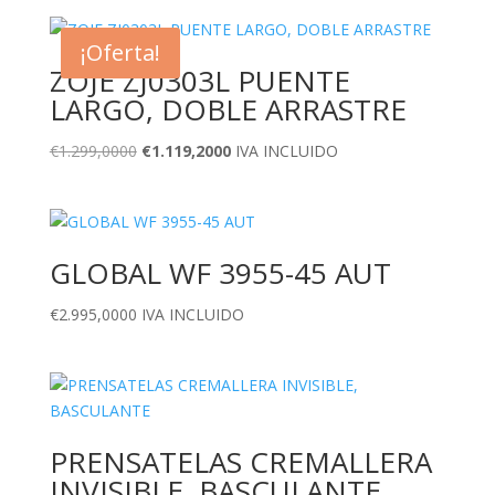
¡Oferta!
ZOJE ZJ0303L PUENTE
LARGO, DOBLE ARRASTRE
El
El
€
1.299,0000
€
1.119,2000
IVA INCLUIDO
precio
precio
original
actual
era:
es:
€1.299,0000.
€1.119,2000.
GLOBAL WF 3955-45 AUT
€
2.995,0000
IVA INCLUIDO
PRENSATELAS CREMALLERA
INVISIBLE, BASCULANTE