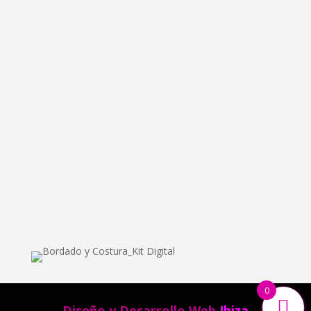
info@bordadoycostura.com
Información
Cláusulas web
Cláusulas Legales
Condiciones de Contratación
Política de Cookies
Política de Privacidad
0
Diseño y Desarrollo Web
Ibiza