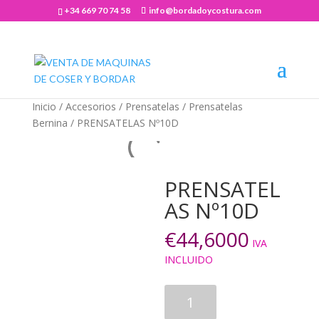
+34 669 70 74 58
info@bordadoycostura.com
Abrir barra de herramientas
Inicio
/
Accesorios
/
Prensatelas
/
Prensatelas
Bernina
/ PRENSATELAS Nº10D
PRENSATEL
AS Nº10D
€
44,6000
IVA
INCLUIDO
PRENSATELAS
Nº10D