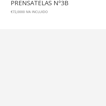
PRENSATELAS Nº3B
€
72,0000
IVA INCLUIDO
Dirección
Calle Ametller 8, bajos
Palma de Mallorca (07008)
Contáctanos
+34 971 472 527
+34 669 70 74 58