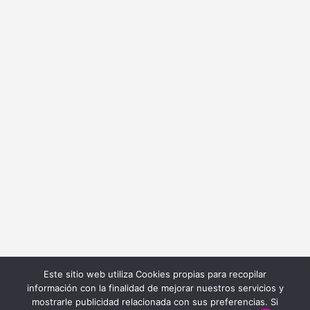
+34 669 70 74 58
info@bordadoycostura.com
Información
Cláusulas web
Cláusulas Legales
Condiciones de Contratación
Política de Cookies
Política de Privacidad
Este sitio web utiliza Cookies propias para recopilar
información con la finalidad de mejorar nuestros servicios y
mostrarle publicidad relacionada con sus preferencias. Si