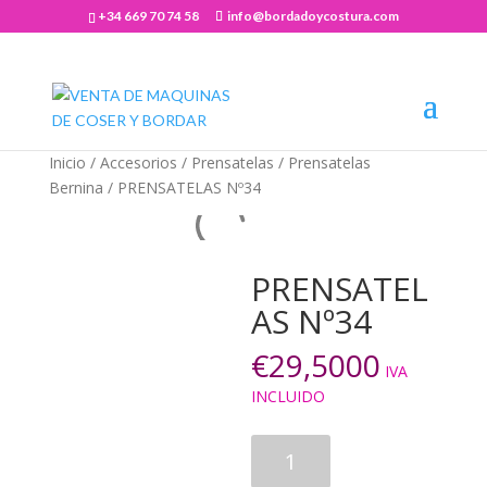
+34 669 70 74 58
info@bordadoycostura.com
Abrir barra de herramientas
Inicio
/
Accesorios
/
Prensatelas
/
Prensatelas
Bernina
/ PRENSATELAS Nº34
PRENSATEL
AS Nº34
€
29,5000
IVA
INCLUIDO
PRENSATELAS
Nº34