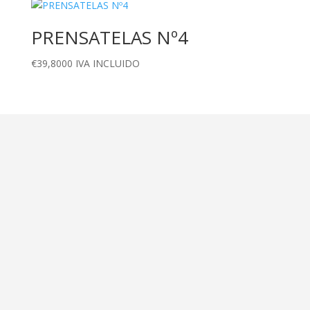
PRENSATELAS Nº4
€
39,8000
IVA INCLUIDO
Dirección
Calle Ametller 8, bajos
Palma de Mallorca (07008)
Contáctanos
+34 971 472 527