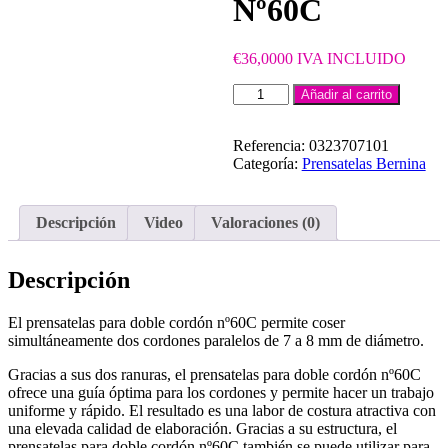
Nº60C
€
36,0000
IVA INCLUIDO
PRENSATELAS
Añadir al carrito
Nº60C
cantidad
Referencia:
0323707101
Categoría:
Prensatelas Bernina
Descripción
Video
Valoraciones (0)
Descripción
El prensatelas para doble cordón nº60C permite coser
simultáneamente dos cordones paralelos de 7 a 8 mm de diámetro.
Gracias a sus dos ranuras, el prensatelas para doble cordón nº60C
ofrece una guía óptima para los cordones y permite hacer un trabajo
uniforme y rápido. El resultado es una labor de costura atractiva con
una elevada calidad de elaboración. Gracias a su estructura, el
prensatelas para doble cordón nº60C también se puede utilizar para