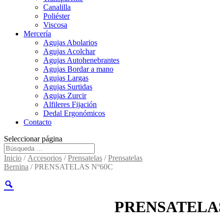
Canalilla
Poliéster
Viscosa
Mercería
Agujas Abolarios
Agujas Acolchar
Agujas Autohenebrantes
Agujas Bordar a mano
Agujas Largas
Agujas Surtidas
Agujas Zurcir
Alfileres Fijación
Dedal Ergonómicos
Contacto
Seleccionar página
Inicio
/
Accesorios
/
Prensatelas
/
Prensatelas
Bernina
/ PRENSATELAS Nº60C
PRENSATELA