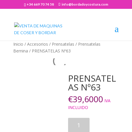
+34 669 70 74 58
info@bordadoycostura.com
Abrir barra de herramientas
Inicio
/
Accesorios
/
Prensatelas
/
Prensatelas
Bernina
/ PRENSATELAS Nº63
PRENSATEL
AS Nº63
€
39,6000
IVA
INCLUIDO
PRENSATELAS
Nº63