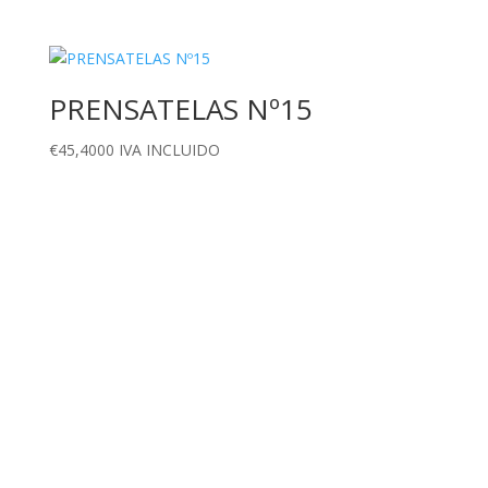
PRENSATELAS Nº15
€
45,4000
IVA INCLUIDO
Dirección
Calle Ametller 8, bajos
Palma de Mallorca (07008)
Contáctanos