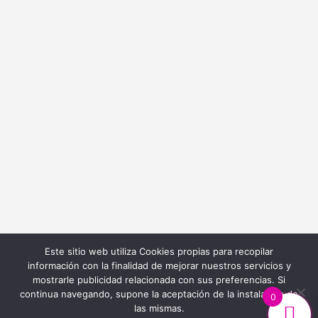
info@bordadoycostura.com
Información
Cláusulas web
Cláusulas Legales
Condiciones de Contratación
Política de Cookies
Política de Privacidad
Este sitio web utiliza Cookies propias para recopilar
información con la finalidad de mejorar nuestros servicios y
mostrarle publicidad relacionada con sus preferencias. Si
continua navegando, supone la aceptación de la instalación de
0
las mismas.
Diseño y Desarrollo Web
Ibiza