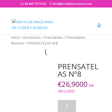
+34 669 70 74 58
info@bordadoycostura.com
Abrir barra de herramientas
Inicio
/
Accesorios
/
Prensatelas
/
Prensatelas
Bernina
/ PRENSATELAS Nº8
PRENSATEL
AS Nº8
€
26,9000
IVA
INCLUIDO
PRENSATELAS
Nº8