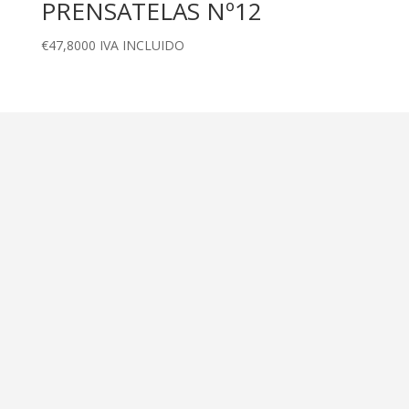
PRENSATELAS Nº12
€
47,8000
IVA INCLUIDO
Dirección
Calle Ametller 8, bajos
Palma de Mallorca (07008)
Contáctanos
+34 971 472 527
+34 669 70 74 58