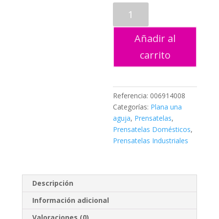
PRENSATELAS
SUELA
BOTONES
Añadir al
cantidad
carrito
Referencia:
006914008
Categorías:
Plana una
aguja
,
Prensatelas
,
Prensatelas Domésticos
,
Prensatelas Industriales
Descripción
Información adicional
Valoraciones (0)