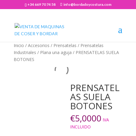
+34 669 70 74 58
info@bordadoycostura.com
Abrir barra de herramientas
Inicio
/
Accesorios
/
Prensatelas
/
Prensatelas
Industriales
/
Plana una aguja
/ PRENSATELAS SUELA
BOTONES
PRENSATEL
AS SUELA
BOTONES
€
5,0000
IVA
INCLUIDO