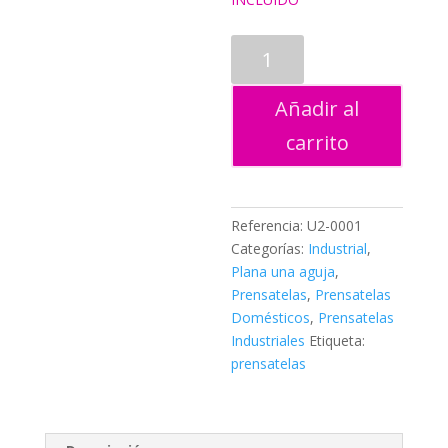
PRENSATELAS
SUELA
PATCHWORK
Añadir al
1/4"
cantidad
carrito
Referencia:
U2-0001
Categorías:
Industrial
,
Plana una aguja
,
Prensatelas
,
Prensatelas
Domésticos
,
Prensatelas
Industriales
Etiqueta:
prensatelas