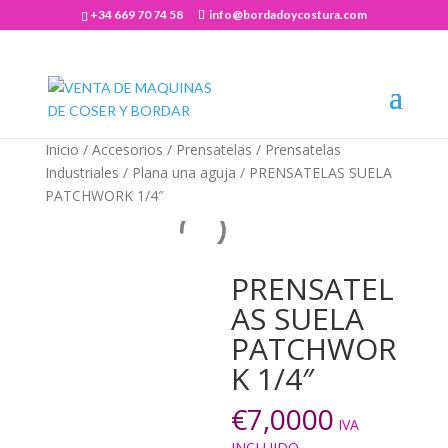
+34 669 70 74 58
info@bordadoycostura.com
Abrir barra de herramientas
Inicio
/
Accesorios
/
Prensatelas
/
Prensatelas
Industriales
/
Plana una aguja
/ PRENSATELAS SUELA
PATCHWORK 1/4″
PRENSATEL
AS SUELA
PATCHWOR
K 1/4″
€
7,0000
IVA
INCLUIDO