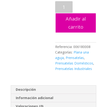
PRENSATELAS
SUELA
ZIG-
Añadir al
ZAG
cantidad
carrito
Referencia:
006180008
Categorías:
Plana una
aguja
,
Prensatelas
,
Prensatelas Domésticos
,
Prensatelas Industriales
Descripción
Información adicional
Valoraciones (0)