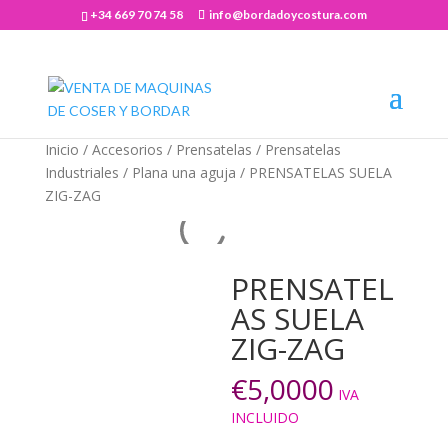
+34 669 70 74 58
info@bordadoycostura.com
Abrir barra de herramientas
Inicio
/
Accesorios
/
Prensatelas
/
Prensatelas
Industriales
/
Plana una aguja
/ PRENSATELAS SUELA
ZIG-ZAG
PRENSATEL
AS SUELA
ZIG-ZAG
€
5,0000
IVA
INCLUIDO