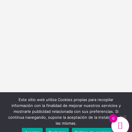
info@bordadoycostura.com
Información
Cláusulas web
Cláusulas Legales
Condiciones de Contratación
Política de Cookies
Política de Privacidad
Este sitio web utiliza Cookies propias para recopilar
información con la finalidad de mejorar nuestros servicios y
mostrarle publicidad relacionada con sus preferencias. Si
continua navegando, supone la aceptación de la instalación de
0
las mismas.
Diseño y Desarrollo Web
Ibiza