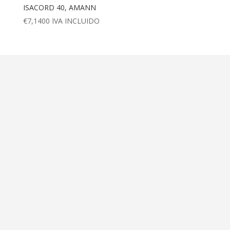
ISACORD 40, AMANN
€
7,1400
IVA INCLUIDO
Dirección
Calle Ametller 8, bajos
Palma de Mallorca (07008)
Contáctanos
+34 971 472 527
+34 669 70 74 58