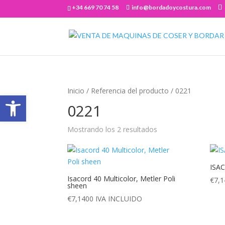
+34 669 70 74 58
info@bordadoycostura.com
Inicio
/ Referencia del producto / 0221
Abrir barra de herramientas
0221
Mostrando los 2 resultados
ISA
Isacord 40 Multicolor, Metler Poli
€
7,1
sheen
€
7,1400
IVA INCLUIDO