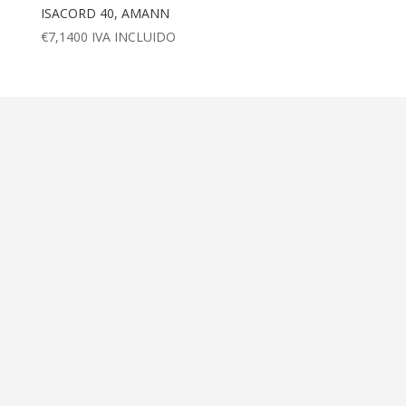
ISACORD 40, AMANN
€
7,1400
IVA INCLUIDO
Dirección
Calle Ametller 8, bajos
Palma de Mallorca (07008)
Contáctanos
+34 971 472 527
+34 669 70 74 58