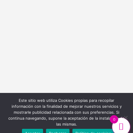
info@bordadoycostura.com
Información
Cláusulas web
Cláusulas Legales
Condiciones de Contratación
Política de Cookies
Política de Privacidad
Este sitio web utiliza Cookies propias para recopilar
información con la finalidad de mejorar nuestros servicios y
mostrarle publicidad relacionada con sus preferencias. Si
continua navegando, supone la aceptación de la instalación de
0
las mismas.
Diseño y Desarrollo Web
Ibiza