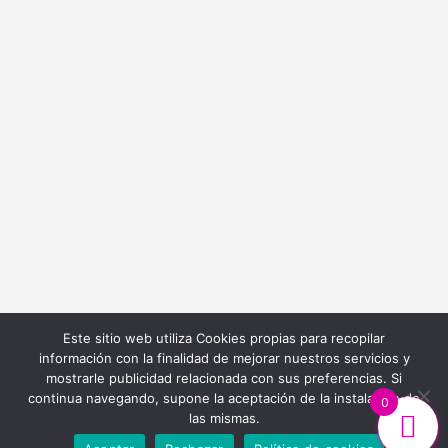
info@bordadoycostura.com
Información
Cláusulas web
Cláusulas Legales
Condiciones de Contratación
Política de Cookies
Política de Privacidad
Este sitio web utiliza Cookies propias para recopilar
información con la finalidad de mejorar nuestros servicios y
mostrarle publicidad relacionada con sus preferencias. Si
continua navegando, supone la aceptación de la instalación de
0
las mismas.
Diseño y Desarrollo Web
Ibiza