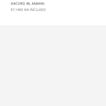
ISACORD 40, AMANN
€
7,1400
IVA INCLUIDO
Dirección
Calle Ametller 8, bajos
Palma de Mallorca (07008)
Contáctanos
+34 971 472 527
+34 669 70 74 58