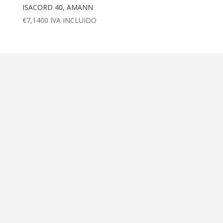
ISACORD 40, AMANN
€
7,1400
IVA INCLUIDO
Dirección
Calle Ametller 8, bajos
Palma de Mallorca (07008)
Contáctanos
+34 971 472 527
+34 669 70 74 58