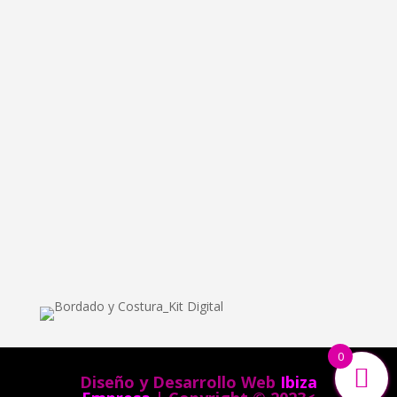
info@bordadoycostura.com
Información
Cláusulas web
Cláusulas Legales
Condiciones de Contratación
Política de Cookies
Política de Privacidad
0
Diseño y Desarrollo Web
Ibiza