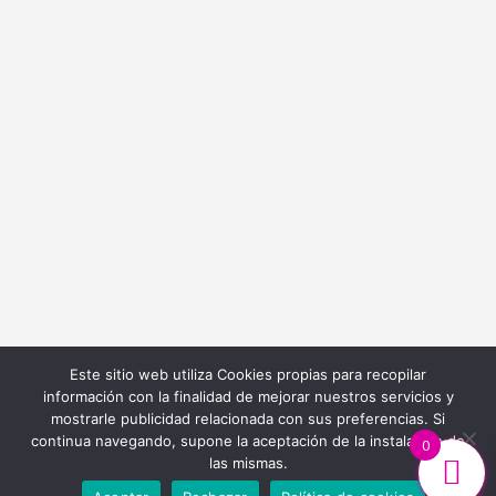
info@bordadoycostura.com
Información
Cláusulas web
Cláusulas Legales
Condiciones de Contratación
Política de Cookies
Política de Privacidad
Este sitio web utiliza Cookies propias para recopilar
información con la finalidad de mejorar nuestros servicios y
mostrarle publicidad relacionada con sus preferencias. Si
continua navegando, supone la aceptación de la instalación de
0
las mismas.
Diseño y Desarrollo Web
Ibiza