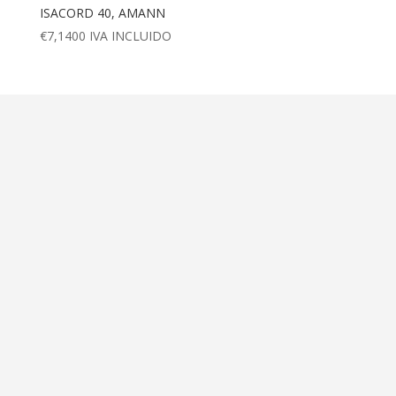
ISACORD 40, AMANN
€
7,1400
IVA INCLUIDO
Dirección
Calle Ametller 8, bajos
Palma de Mallorca (07008)
Contáctanos
+34 971 472 527
+34 669 70 74 58