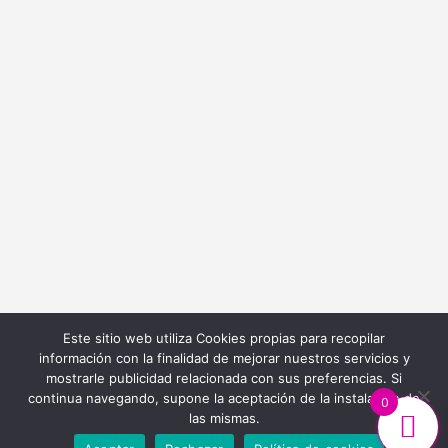
info@bordadoycostura.com
Información
Cláusulas web
Cláusulas Legales
Condiciones de Contratación
Política de Cookies
Política de Privacidad
Este sitio web utiliza Cookies propias para recopilar
información con la finalidad de mejorar nuestros servicios y
mostrarle publicidad relacionada con sus preferencias. Si
continua navegando, supone la aceptación de la instalación de
0
las mismas.
Diseño y Desarrollo Web
Ibiza