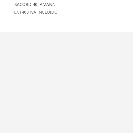
ISACORD 40, AMANN
€
7,1400
IVA INCLUIDO
Dirección
Calle Ametller 8, bajos
Palma de Mallorca (07008)
Contáctanos
+34 971 472 527
+34 669 70 74 58