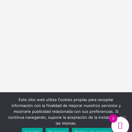
info@bordadoycostura.com
Información
Cláusulas web
Cláusulas Legales
Condiciones de Contratación
Política de Cookies
Política de Privacidad
Este sitio web utiliza Cookies propias para recopilar
información con la finalidad de mejorar nuestros servicios y
mostrarle publicidad relacionada con sus preferencias. Si
continua navegando, supone la aceptación de la instalación de
0
las mismas.
Diseño y Desarrollo Web
Ibiza