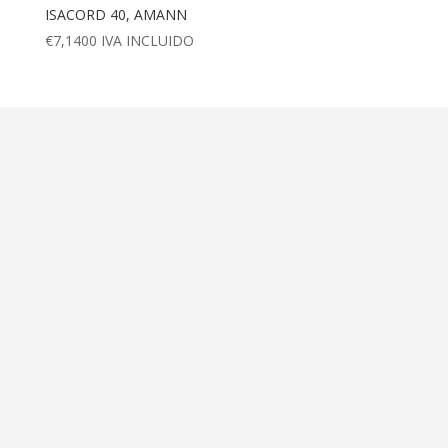
ISACORD 40, AMANN
€
7,1400
IVA INCLUIDO
Dirección
Calle Ametller 8, bajos
Palma de Mallorca (07008)
Contáctanos
+34 971 472 527
+34 669 70 74 58