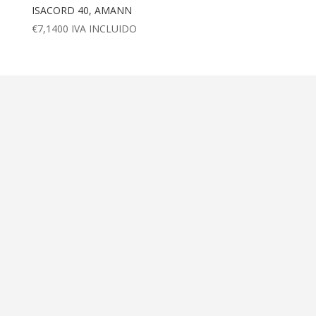
ISACORD 40, AMANN
€
7,1400
IVA INCLUIDO
Dirección
Calle Ametller 8, bajos
Palma de Mallorca (07008)
Contáctanos
+34 971 472 527
+34 669 70 74 58