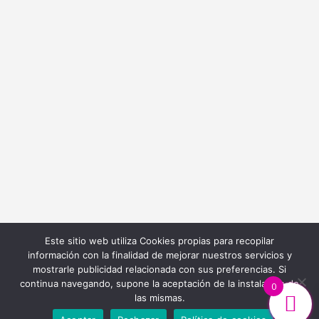
info@bordadoycostura.com
Información
Cláusulas web
Cláusulas Legales
Condiciones de Contratación
Política de Cookies
Política de Privacidad
Este sitio web utiliza Cookies propias para recopilar
información con la finalidad de mejorar nuestros servicios y
mostrarle publicidad relacionada con sus preferencias. Si
continua navegando, supone la aceptación de la instalación de
0
las mismas.
Diseño y Desarrollo Web
Ibiza