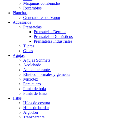
Máquinas combinadas
Recambios
Planchas
Generadores de Vapor
Accesorios
Prensatelas
Prensatelas Bernina
Prensatelas Domésticos
Prensatelas Industriales
Tijeras
Guias
Agujas
Agujas Schmetz
Acolchado
Autoenhebrantes
Elástico normales y gemelas
Microtex
Para cuero
Punta de bola
Punta de lanza
Hilos
Hilos de costura
Hilos de bordar
Algodón
Transparente