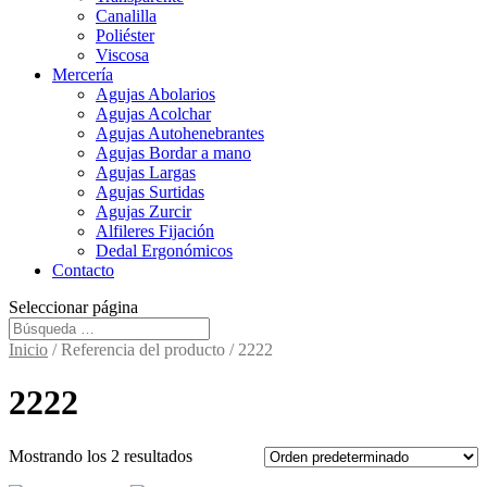
Canalilla
Poliéster
Viscosa
Mercería
Agujas Abolarios
Agujas Acolchar
Agujas Autohenebrantes
Agujas Bordar a mano
Agujas Largas
Agujas Surtidas
Agujas Zurcir
Alfileres Fijación
Dedal Ergonómicos
Contacto
Seleccionar página
Inicio
/ Referencia del producto / 2222
2222
Mostrando los 2 resultados