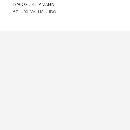
ISACORD 40, AMANN
€
7,1400
IVA INCLUIDO
Dirección
Calle Ametller 8, bajos
Palma de Mallorca (07008)
Contáctanos
+34 971 472 527
+34 669 70 74 58