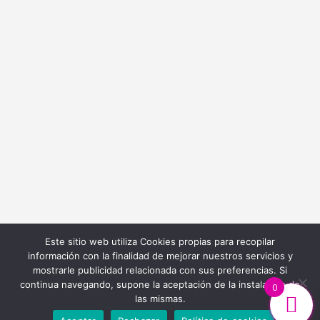
info@bordadoycostura.com
Información
Cláusulas web
Cláusulas Legales
Condiciones de Contratación
Política de Cookies
Política de Privacidad
Este sitio web utiliza Cookies propias para recopilar
información con la finalidad de mejorar nuestros servicios y
mostrarle publicidad relacionada con sus preferencias. Si
continua navegando, supone la aceptación de la instalación de
0
las mismas.
Diseño y Desarrollo Web
Ibiza