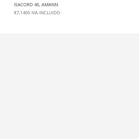
ISACORD 40, AMANN
€
7,1400
IVA INCLUIDO
Dirección
Calle Ametller 8, bajos
Palma de Mallorca (07008)
Contáctanos
+34 971 472 527
+34 669 70 74 58