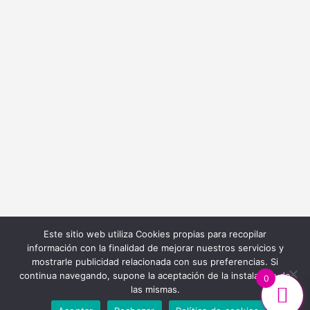
info@bordadoycostura.com
Información
Cláusulas web
Cláusulas Legales
Condiciones de Contratación
Política de Cookies
Política de Privacidad
Este sitio web utiliza Cookies propias para recopilar
información con la finalidad de mejorar nuestros servicios y
mostrarle publicidad relacionada con sus preferencias. Si
continua navegando, supone la aceptación de la instalación de
0
las mismas.
Diseño y Desarrollo Web
Ibiza