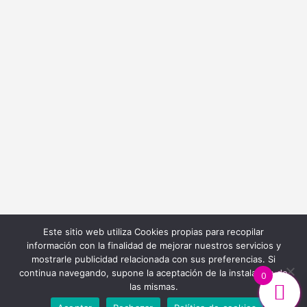
info@bordadoycostura.com
Información
Cláusulas web
Cláusulas Legales
Condiciones de Contratación
Política de Cookies
Política de Privacidad
Este sitio web utiliza Cookies propias para recopilar
información con la finalidad de mejorar nuestros servicios y
mostrarle publicidad relacionada con sus preferencias. Si
continua navegando, supone la aceptación de la instalación de
0
las mismas.
Diseño y Desarrollo Web
Ibiza