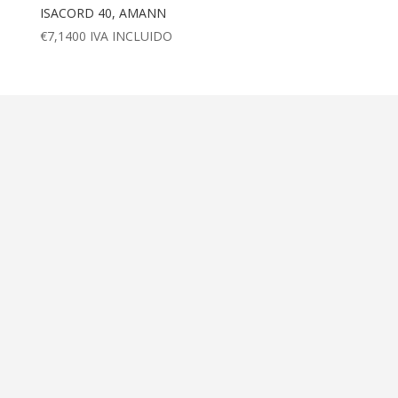
ISACORD 40, AMANN
€
7,1400
IVA INCLUIDO
Dirección
Calle Ametller 8, bajos
Palma de Mallorca (07008)
Contáctanos
+34 971 472 527
+34 669 70 74 58