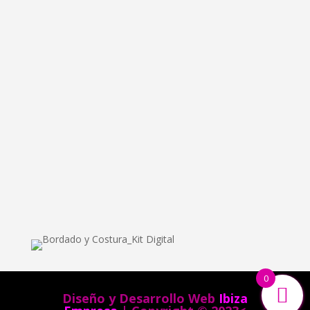
info@bordadoycostura.com
Información
Cláusulas web
Cláusulas Legales
Condiciones de Contratación
Política de Cookies
Política de Privacidad
0
Diseño y Desarrollo Web
Ibiza