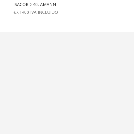
ISACORD 40, AMANN
€
7,1400
IVA INCLUIDO
Dirección
Calle Ametller 8, bajos
Palma de Mallorca (07008)
Contáctanos
+34 971 472 527
+34 669 70 74 58