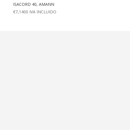
ISACORD 40, AMANN
€
7,1400
IVA INCLUIDO
Dirección
Calle Ametller 8, bajos
Palma de Mallorca (07008)
Contáctanos
+34 971 472 527
+34 669 70 74 58