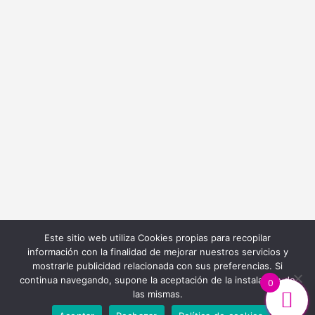
info@bordadoycostura.com
Información
Cláusulas web
Cláusulas Legales
Condiciones de Contratación
Política de Cookies
Política de Privacidad
Este sitio web utiliza Cookies propias para recopilar
información con la finalidad de mejorar nuestros servicios y
mostrarle publicidad relacionada con sus preferencias. Si
continua navegando, supone la aceptación de la instalación de
0
las mismas.
Diseño y Desarrollo Web
Ibiza