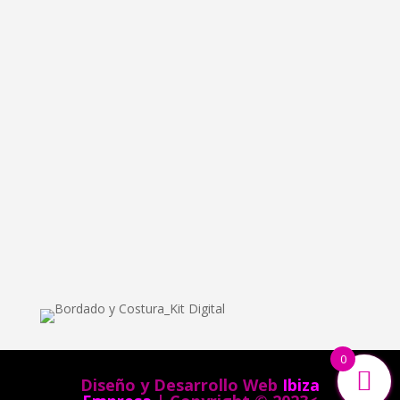
info@bordadoycostura.com
Información
Cláusulas web
Cláusulas Legales
Condiciones de Contratación
Política de Cookies
Política de Privacidad
0
Diseño y Desarrollo Web
Ibiza