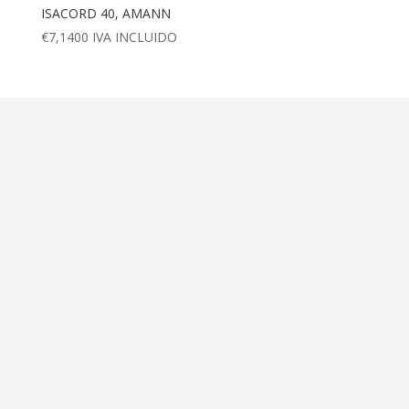
ISACORD 40, AMANN
€
7,1400
IVA INCLUIDO
Dirección
Calle Ametller 8, bajos
Palma de Mallorca (07008)
Contáctanos
+34 971 472 527
+34 669 70 74 58