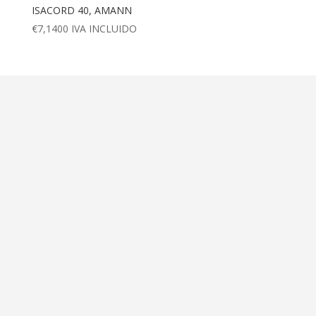
ISACORD 40, AMANN
€
7,1400
IVA INCLUIDO
Dirección
Calle Ametller 8, bajos
Palma de Mallorca (07008)
Contáctanos
+34 971 472 527
+34 669 70 74 58