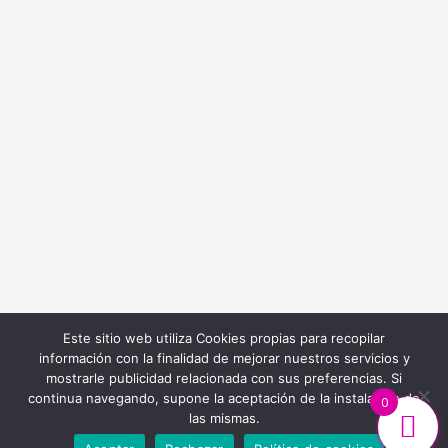
info@bordadoycostura.com
Información
Cláusulas web
Cláusulas Legales
Condiciones de Contratación
Política de Cookies
Política de Privacidad
Este sitio web utiliza Cookies propias para recopilar
información con la finalidad de mejorar nuestros servicios y
mostrarle publicidad relacionada con sus preferencias. Si
continua navegando, supone la aceptación de la instalación de
0
las mismas.
Diseño y Desarrollo Web
Ibiza