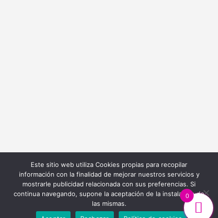
info@bordadoycostura.com
Información
Cláusulas web
Cláusulas Legales
Condiciones de Contratación
Política de Cookies
Política de Privacidad
Este sitio web utiliza Cookies propias para recopilar
información con la finalidad de mejorar nuestros servicios y
mostrarle publicidad relacionada con sus preferencias. Si
continua navegando, supone la aceptación de la instalación de
0
las mismas.
Diseño y Desarrollo Web
Ibiza