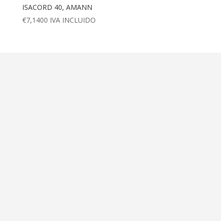
ISACORD 40, AMANN
€
7,1400
IVA INCLUIDO
Dirección
Calle Ametller 8, bajos
Palma de Mallorca (07008)
Contáctanos
+34 971 472 527
+34 669 70 74 58