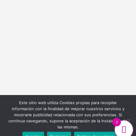
info@bordadoycostura.com
Información
Cláusulas web
Cláusulas Legales
Condiciones de Contratación
Política de Cookies
Política de Privacidad
Este sitio web utiliza Cookies propias para recopilar
información con la finalidad de mejorar nuestros servicios y
mostrarle publicidad relacionada con sus preferencias. Si
continua navegando, supone la aceptación de la instalación de
0
las mismas.
Diseño y Desarrollo Web
Ibiza