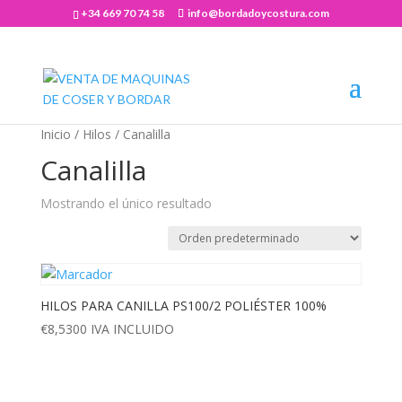
+34 669 70 74 58
info@bordadoycostura.com
Abrir barra de herramientas
Inicio
/
Hilos
/ Canalilla
Canalilla
Mostrando el único resultado
HILOS PARA CANILLA PS100/2 POLIÉSTER 100%
€
8,5300
IVA INCLUIDO