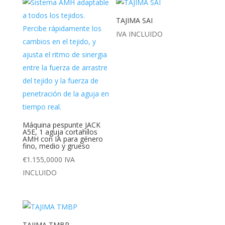
TAJIMA SAI
IVA INCLUIDO
Máquina pespunte JACK
A5E, 1 aguja cortahílos
AMH con IA para género
fino, medio y grueso
€
1.155,0000
IVA
INCLUIDO
TAJIMA TMBP