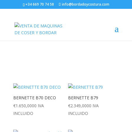
+34 669 70 74 58
info@bordadoycostura.com
Abrir barra de herramientas
Máquinas de Bordar
BERNETTE B70 DECO
BERNETTE B79
€
1.650,0000
IVA
€
2.349,0000
IVA
INCLUIDO
INCLUIDO