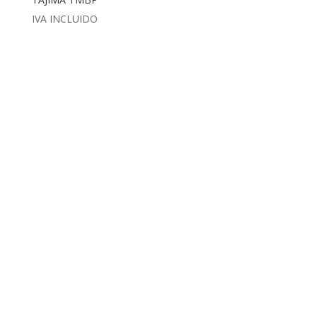
IVA INCLUIDO
Dirección
Calle Ametller 8, bajos
Palma de Mallorca (07008)
Contáctanos
+34 971 472 527