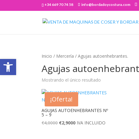
+34 669 70 74 58
info@bordadoycostura.com
Inicio
/
Mercería
/ Agujas autoenhebrantes.
Abrir barra de herramientas
Agujas autoenhebrant
Mostrando el único resultado
¡Oferta!
AGUJAS AUTOENHEBRANTES Nº
5 – 9
El
El
€
4,0000
€
2,9000
IVA INCLUIDO
precio
precio
original
actual