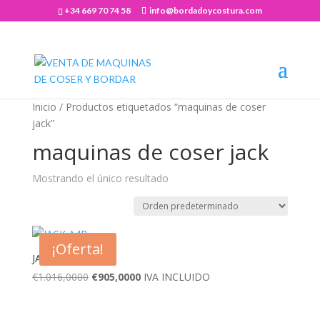
+34 669 70 74 58
info@bordadoycostura.com
Abrir barra de herramientas
Inicio
/ Productos etiquetados “maquinas de coser
jack”
maquinas de coser jack
Mostrando el único resultado
¡Oferta!
JACK A4B
El
El
€
1.016,0000
€
905,0000
IVA INCLUIDO
precio
precio
original
actual