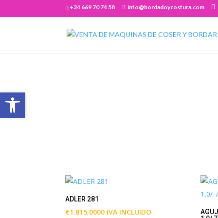
+34 669 70 74 58
info@bordadoycostura.com
Abrir barra de herramientas
ADLER 281
€
1.815,0000
IVA INCLUIDO
AGUJ