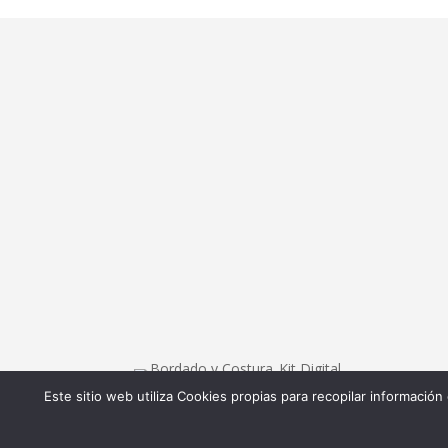
Dirección
Calle Ametller 8, bajos
Palma de Mallorca
(07008)
Este sitio web utiliza Cookies propias para recopilar información
Dise