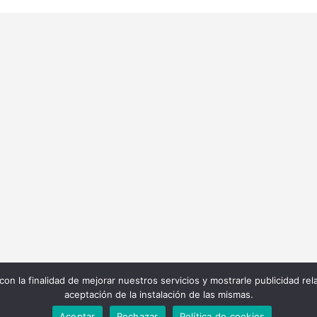
Contáctanos
Información
Cláusulas web
+34 971 472 527
Cláusulas Legale
+34 669 70 74 58
Condiciones de
Contratación
info@bordadoycostura.com
Política de Cooki
Política de Privac
 con la finalidad de mejorar nuestros servicios y mostrarle publicidad 
aceptación de la instalación de las mismas.
ño y Desarrollo Web
Ibiza Empresa
| Copyright © 
Aceptar
Rechazar
Política de cookies