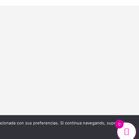
s
es
idad
relacionada con sus preferencias. Si continua navegando, supone la
0
2023
<