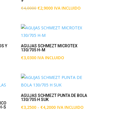
9
El
El
€
4,0000
€
2,9000
IVA INCLUIDO
precio
precio
original
actual
era:
es:
€4,0000.
€2,9000.
OS Y
AGUJAS SCHMEZT MICROTEX
130/705 H-M
€
3,0300
IVA INCLUIDO
AGUJAS SCHMEZT PUNTA DE BOLA
130/705 H SUK
ICO
Rango
€
3,2500
-
€
4,2000
IVA INCLUIDO
H-S
de
precios:
desde