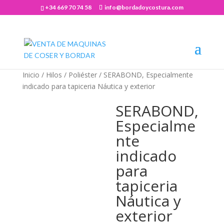
+34 669 70 74 58
info@bordadoycostura.com
Abrir barra de herramientas
Inicio
/
Hilos
/
Poliéster
/ SERABOND, Especialmente
indicado para tapiceria Náutica y exterior
SERABOND,
Especialme
nte
indicado
para
tapiceria
Náutica y
exterior