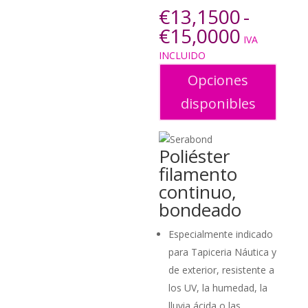
€
13,1500
-
Rango
€
15,0000
IVA
de
INCLUIDO
precios
desde
Opciones
€13,15
disponibles
hasta
€15,00
Poliéster
filamento
continuo,
bondeado
Especialmente indicado
para Tapiceria Náutica y
de exterior, resistente a
los UV, la humedad, la
lluvia ácida o las