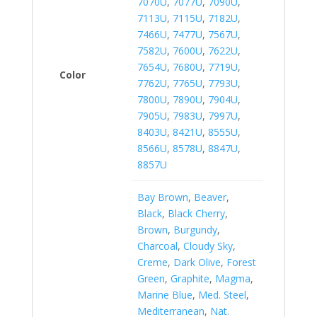
7070U
,
7077U
,
7090U
,
7113U
,
7115U
,
7182U
,
7466U
,
7477U
,
7567U
,
7582U
,
7600U
,
7622U
,
7654U
,
7680U
,
7719U
,
Color
7762U
,
7765U
,
7793U
,
7800U
,
7890U
,
7904U
,
7905U
,
7983U
,
7997U
,
8403U
,
8421U
,
8555U
,
8566U
,
8578U
,
8847U
,
8857U
Bay Brown
,
Beaver
,
Black
,
Black Cherry
,
Brown
,
Burgundy
,
Charcoal
,
Cloudy Sky
,
Creme
,
Dark Olive
,
Forest
Green
,
Graphite
,
Magma
,
Marine Blue
,
Med. Steel
,
Mediterranean
,
Nat.